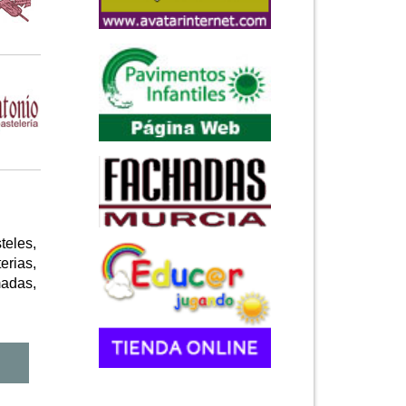
teles,
erias,
madas,