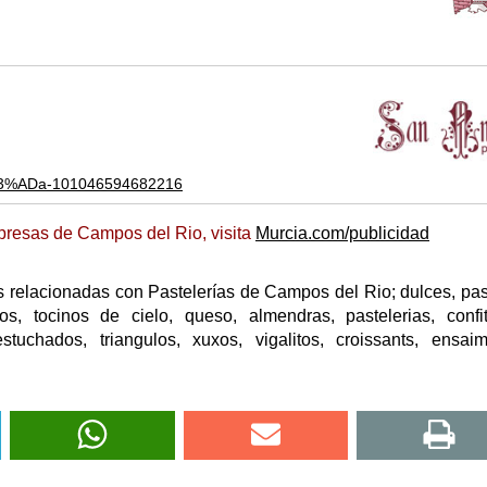
%C3%ADa-101046594682216
presas de Campos del Rio, visita
Murcia.com/publicidad
 relacionadas con Pastelerías de Campos del Rio; dulces, pas
chos, tocinos de cielo, queso, almendras, pastelerias, confit
estuchados, triangulos, xuxos, vigalitos, croissants, ensai