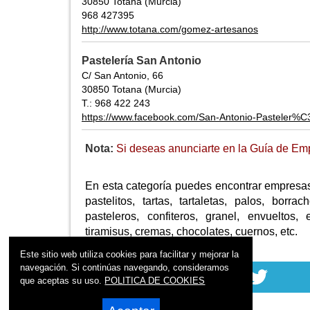
30850 Totana (Murcia)
968 427395
http://www.totana.com/gomez-artesanos
Pastelería San Antonio
C/ San Antonio, 66
30850 Totana (Murcia)
T.: 968 422 243
https://www.facebook.com/San-Antonio-Pasteler
Nota:
Si deseas anunciarte en la Guía de Em
En esta categoría puedes encontrar empresas
pastelitos, tartas, tartaletas, palos, borra
pasteleros, confiteros, granel, envueltos, 
tiramisus, cremas, chocolates, cuernos, etc.
Este sitio web utiliza cookies para facilitar y mejorar la
navegación. Si continúas navegando, consideramos
que aceptas su uso.
POLITICA DE COOKIES